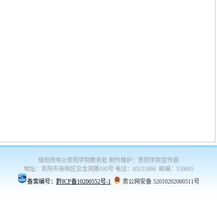
版权所有@贵阳学院教务处 制作维护：贵阳学院宣传部
地址：贵阳市南明区见龙洞路103号 电话：85231866 邮编：550005
备案编号：
黔ICP备10200552号-1
:
贵公网安备 52010202000511号